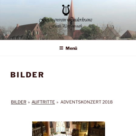
Zum
Inhalt
springen
Liederkranz Poppenreuth
Menü
BILDER
BILDER
»
AUFTRITTE
»
ADVENTSKONZERT 2018