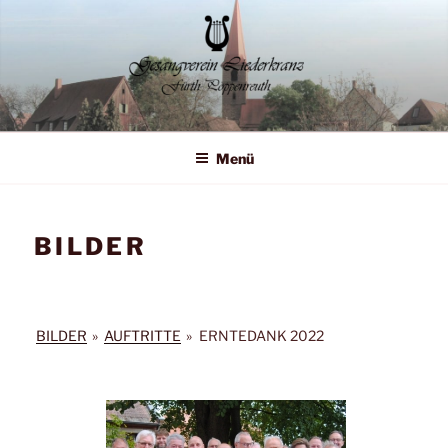
Zum
Inhalt
springen
Liederkranz Poppenreuth
Menü
BILDER
BILDER
»
AUFTRITTE
»
ERNTEDANK 2022