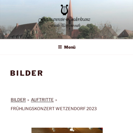
Zum
Inhalt
springen
Liederkranz Poppenreuth
Menü
BILDER
BILDER
»
AUFTRITTE
»
FRÜHLINGSKONZERT WETZENDORF 2023