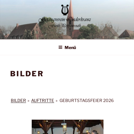
Zum
Inhalt
springen
Liederkranz Poppenreuth
Menü
BILDER
BILDER
»
AUFTRITTE
»
GEBURTSTAGSFEIER 2026