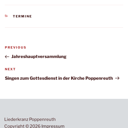
KATEGORIEN
TERMINE
Beitragsnavigation
Previous
PREVIOUS
Post
Jahreshauptversammlung
Next
NEXT
Post
Singen zum Gottesdienst in der Kirche Poppenreuth
Liederkranz Poppenreuth
Copyright © 2026
Impressum