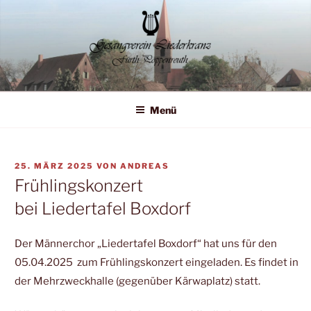
Zum
Inhalt
springen
Liederkranz Poppenreuth
Menü
VERÖFFENTLICHT
25. MÄRZ 2025
VON
ANDREAS
AM
Frühlingskonzert
bei Liedertafel Boxdorf
Der Männerchor „Liedertafel Boxdorf“ hat uns für den
05.04.2025 zum Frühlingskonzert eingeladen. Es findet in
der Mehrzweckhalle (gegenüber Kärwaplatz) statt.