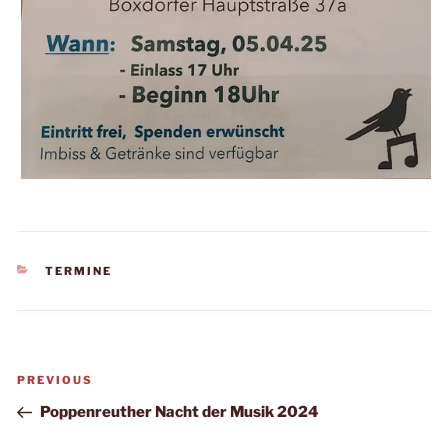
KATEGORIEN
TERMINE
Beitragsnavigation
Previous
PREVIOUS
Post
Poppenreuther Nacht der Musik 2024