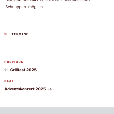
Selbstverständlich ist auch ein unverbindliches
Schnuppern möglich.
KATEGORIEN
TERMINE
Beitragsnavigation
Previous
PREVIOUS
Post
Grillfest 2025
Next
NEXT
Post
Adventskonzert 2025